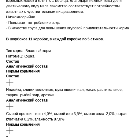
взрослых кошек и котят с 1 месяца. Благодаря нежной текстуре и
диетическому виду мяса лакомство соответствует потребностям
животных с чувствительным пищеварением.
Низкокалорийно
- Повышает потребление воды
- В качестве соуса для повышения вкусовой привлекательности корма
В шоубоксе 11 коробок, в каждой коробке по 5 стиков.
Тип корма: Влажный корм
Питомец: Кошка
Состав
Аналитический состав
Нормы кормления
Состав
Индейка, сливки молочные, мука пшеничная, масло растительное,
таурин, рыбий жир, дрожжи
Аналитический состав
Сырой протеин теин 4,0%, сырой жир 3,5%, сырая зола 2,0%, сырая
клетчатка 0,2%, влажность 87,0%
Нормы кормления