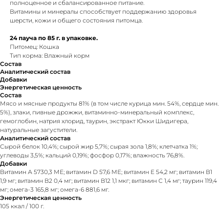
полноценное и сбалансированное питание.
Витамины и минералы способствует поддержанию здоровья
шерсти, кожи и общего состояния питомца.
24 пауча по 85 г. в упаковке.
Питомец: Кошка
Тип корма: Влажный корм
Состав
Аналитический состав
Добавки
Энергетическая ценность
Состав
Мясо и мясные продукты 81% (в том числе курица мин. 54%, сердце мин.
5%), злаки, пивные дрожжи, витаминно-минеральный комплекс,
гемоглобин, натрия хлорид, таурин, экстракт Юкки Шидигера,
натуральные загустители.
Аналитический состав
Сырой белок 10,4%; сырой жир 5,7%; сырая зола 1,8%; клетчатка 1%;
углеводы 3,5%; кальций 0,19%; фосфор 0,17%; влажность 76,8%.
Добавки
Витамин А 5730,3 МЕ; витамин D 57,6 МЕ; витамин Е 54,2 мг; витамин В1
1,9 мг; витамин В2 0,4 мг; витамин В12 1,1 мкг; витамин С 1,4 мг; таурин 119,4
мг; омега-3 165,8 мг; омега-6 881,6 мг.
Энергетическая ценность
105 ккал / 100 г.