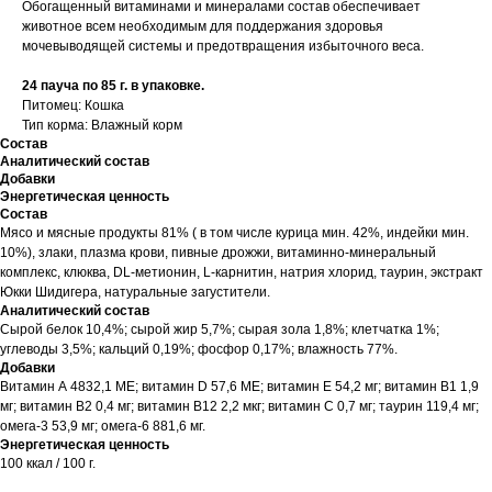
Обогащенный витаминами и минералами состав обеспечивает
животное всем необходимым для поддержания здоровья
мочевыводящей системы и предотвращения избыточного веса.
24 пауча по 85 г. в упаковке.
Питомец: Кошка
Тип корма: Влажный корм
Состав
Аналитический состав
Добавки
Энергетическая ценность
Состав
Мясо и мясные продукты 81% ( в том числе курица мин. 42%, индейки мин.
10%), злаки, плазма крови, пивные дрожжи, витаминно-минеральный
комплекс, клюква, DL-метионин, L-карнитин, натрия хлорид, таурин, экстракт
Юкки Шидигера, натуральные загустители.
Аналитический состав
Сырой белок 10,4%; сырой жир 5,7%; сырая зола 1,8%; клетчатка 1%;
углеводы 3,5%; кальций 0,19%; фосфор 0,17%; влажность 77%.
Добавки
Витамин А 4832,1 МЕ; витамин D 57,6 МЕ; витамин Е 54,2 мг; витамин В1 1,9
мг; витамин В2 0,4 мг; витамин В12 2,2 мкг; витамин С 0,7 мг; таурин 119,4 мг;
омега-3 53,9 мг; омега-6 881,6 мг.
Энергетическая ценность
100 ккал / 100 г.