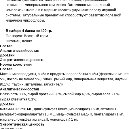
витаминно-минерального комплекса. Витаминно-минеральный
комплекс и Омега 3 и 6 жирные кислоты улучшают работу имунной
системы. Натуральные пребиотики способствуют развитию полезной
кишечной микрофлоры.
В наборе 4 банки по 400 гр.
Тип корма: Влажный корм
Питомец: Кошка
Состав
Аналитический состав
Добавки
Энергетическая ценность
Нормы кормления
Состав
Мясо и мясопродукты, рыба и продукты переработки рыбы (форель не менее
5%, лосось не менее 5%), злаки, рыбий жир, минеральные вещества, инулин
(0,1%), таурин, витамины, загустители.
Аналитический состав
Влажность 83%, сырой протеин 8,0%, сырой жир 4,5%, сырая зола 2,0%,
сырая клетчатка 0,3%.
Добавки
витамин D3 250 МЕ, цинк (сульфат цинка, моногидрат) 15 мг, витамин Е
(альфа-токоферолацетат) 15 МЕ, медь (сульфат меди ll, пентагидрат) 1 мг,
марганец (сульфат арганца ll, моногидрат) 1 мг.
Энергетическая ценность